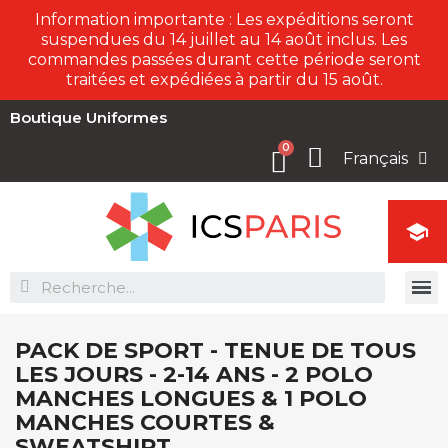
Information importante : Les expéditions seront
suspendues du 14 juillet au 14 août inclus. Les
commandes passées durant cette période seront
traitées et expédiées à partir du 15 août.
Boutique Uniformes
Français

PACK DE SPORT - TENUE DE TOUS
LES JOURS - 2-14 ANS - 2 POLO
MANCHES LONGUES & 1 POLO
MANCHES COURTES &
SWEATSHIRT