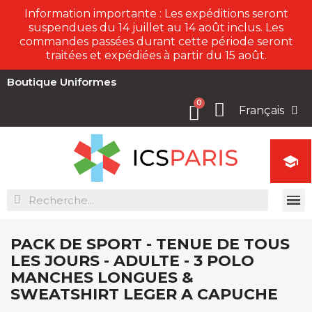
Information importante : Les expéditions seront
suspendues du 14 juillet au 14 août inclus. Les
commandes passées durant cette période seront
traitées et expédiées à partir du 15 août.
Boutique Uniformes
Français

PACK DE SPORT - TENUE DE TOUS
LES JOURS - ADULTE - 3 POLO
MANCHES LONGUES &
SWEATSHIRT LEGER A CAPUCHE