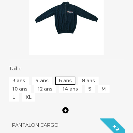
Taille
3 ans
4 ans
6 ans
8 ans
10 ans
12 ans
14 ans
S
M
L
XL
PANTALON CARGO
x 2