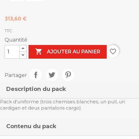
313,60 €
TTC
Quantité

favorite_border
AJOUTER AU PANIER
Partager
Description du pack
Pack d'uniforme (trois chemises blanches, un pull, un
cardigan et deux pantalons cargo)
Contenu du pack