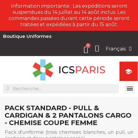
Information importante : Les expéditions seront
suspendues du 14 juillet au 14 août inclus. Les
commandes passées durant cette période seront
traitées et expédiées à partir du 15 août.
Boutique Uniformes
Français

PACK STANDARD - PULL &
CARDIGAN & 2 PANTALONS CARGO
- CHEMISE COUPE FEMME
Pack d'uniforme (trois chemises blanches, un pull, un