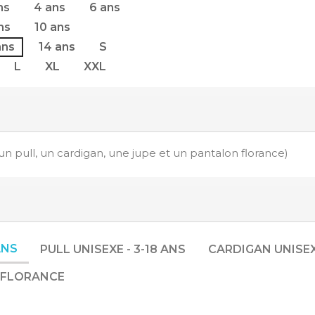
ns
4 ans
6 ans
ns
10 ans
ans
14 ans
S
L
XL
XXL
un pull, un cardigan, une jupe et un pantalon florance)
ANS
PULL UNISEXE - 3-18 ANS
CARDIGAN UNISEXE
 FLORANCE