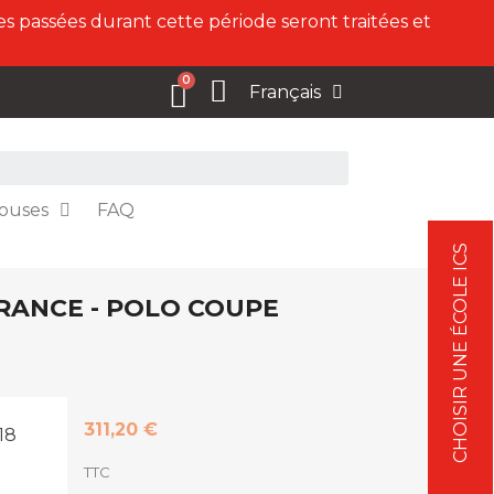
s passées durant cette période seront traitées et
Français
ouses
FAQ
CHOISIR UNE ÉCOLE ICS
ORANCE - POLO COUPE
311,20 €
18
TTC