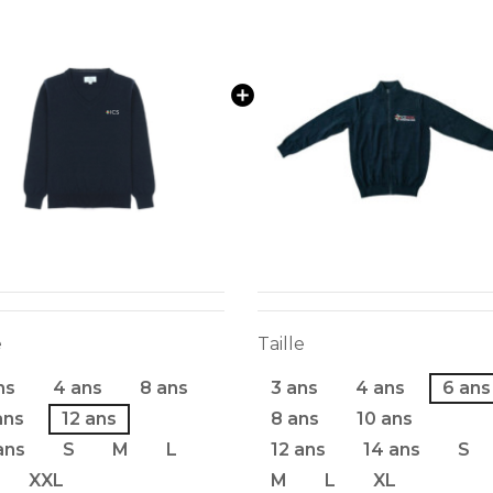
e
Taille
ns
4 ans
8 ans
3 ans
4 ans
6 ans
ans
12 ans
8 ans
10 ans
ans
S
M
L
12 ans
14 ans
S
XXL
M
L
XL