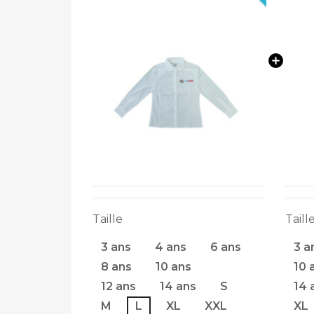
Taille
Taill
3 ans
4 ans
6 ans
3 a
8 ans
10 ans
10 
12 ans
14 ans
S
14 
M
L
XL
XXL
XL