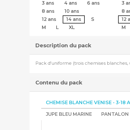
3 ans
4 ans
6 ans
3 a
8 ans
10 ans
8 a
12 ans
14 ans
S
12 
M
L
XL
M
Description du pack
Pack d'uniforme (trois chemises blanches, 
Contenu du pack
CHEMISE BLANCHE VENISE - 3-18 
JUPE BLEU MARINE
PANTALON