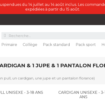
suspendues du 14 juillet au 14 août inclus. Les commande
expédiées à partir du 15 août.
Primaire
Collège
Pack standard
Pack sport
H
ARDIGAN & 1 JUPE & 1 PANTALON FL
n pull, un cardigan, une jupe et un pantalon florance)
LL UNISEXE - 3-18 ANS
CARDIGAN UNISEXE - 3-
ANS