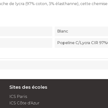
che de lycra (97% coton, 3% élasthanne), cette chemi
Blanc
Popeline C/lycra CIR 97
Sites des écoles
ICS Paris
ICS Côte d'Azur