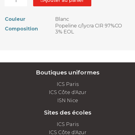
Ajouter au panier
Couleur
Blanc
Popeline c/lycra CIR 97%CO
Composition
3% EOL
Boutiques uniformes
ICS Paris
ICS Côte d'Azur
ISN Nice
Sites des écoles
ICS Paris
ICS Côte d'Azur