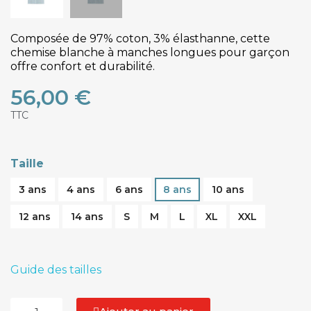
Composée de 97% coton, 3% élasthanne, cette
chemise blanche à manches longues pour garçon
offre confort et durabilité.
56,00 €
TTC
Taille
3 ans
4 ans
6 ans
8 ans
10 ans
12 ans
14 ans
S
M
L
XL
XXL
Guide des tailles